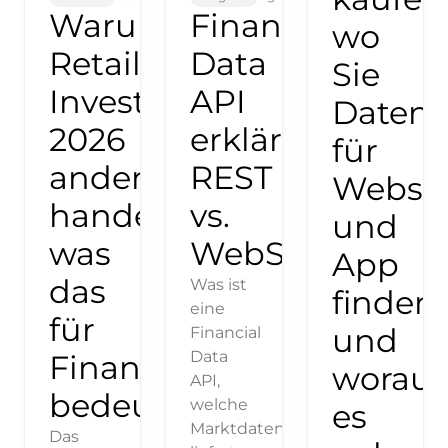
Warum
Financial
wo
Retail-
Data
Sie
Investor:innen
API
Daten
2026
erklärt:
für
anders
REST
Websei
handeln:
vs.
und
was
WebSocket
App
das
Was ist
finden
eine
für
und
Financial
Data
Finanzportale
worauf
API,
bedeutet
welche
es
Marktdaten
Das