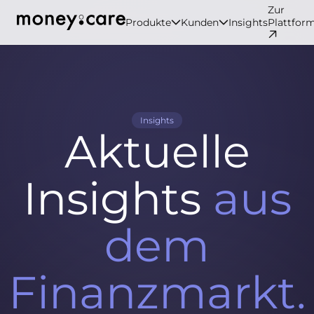
Zur
Produkte
Kunden
Insights
Plattfor
Insights
Aktuelle
Insights
aus
dem
Finanzmarkt.