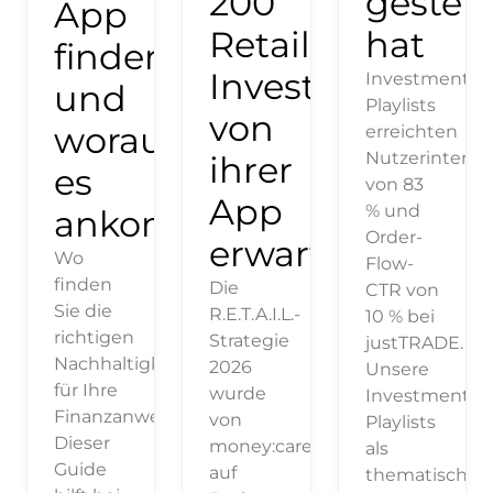
200
gesteig
App
Retail-
hat
finden
Investor:innen
Investment
und
Playlists
von
worauf
erreichten
Nutzerinterak
ihrer
es
von 83
App
% und
ankommt
Order-
erwarten
Wo
Flow-
finden
Die
CTR von
Sie die
R.E.T.A.I.L.-
10 % bei
richtigen
Strategie
justTRADE.
Nachhaltigkeitsdaten
2026
Unsere
für Ihre
wurde
Investment
Finanzanwendung?
von
Playlists
Dieser
money:care
als
Guide
auf
thematische