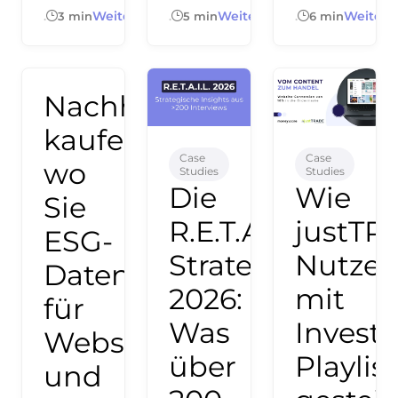
Weiterlesen
Weiterlesen
Weiterl
.
3 min
.
5 min
.
6 min
Nachhaltigkeitsdaten
kaufen:
Case
Case
wo
Studies
Studies
Die
Wie
Sie
R.E.T.A.I.L.-
justTR
ESG-
Strategie
Nutzer
Daten
2026:
mit
für
Was
Invest
Webseite
über
Playlis
und