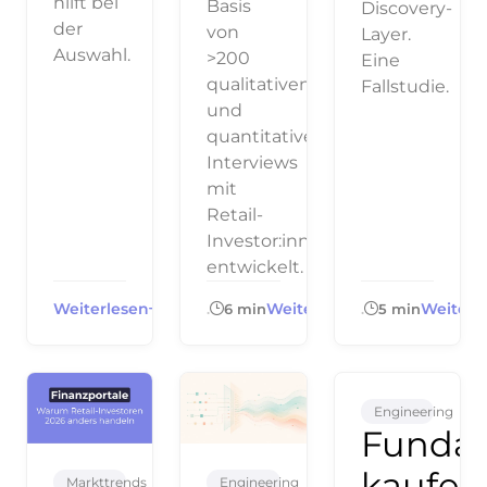
hilft bei
Basis
Discovery-
der
von
Layer.
Auswahl.
>200
Eine
qualitativen
Fallstudie.
und
quantitativen
Interviews
mit
Retail-
Investor:innen
entwickelt.
Weiterlesen
Weiterlesen
Weiterl
.
6 min
.
5 min
Engineering
Funda
kaufen
Markttrends
Engineering