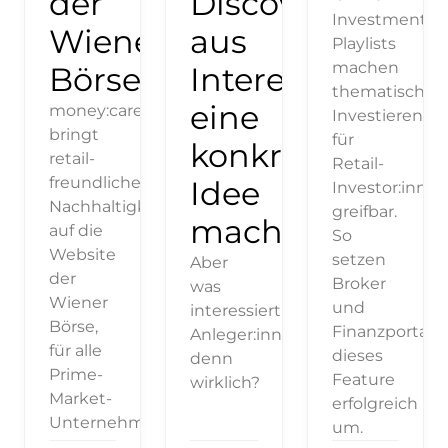
der
Discovery
Investment
Wiener
aus
Playlists
machen
Börse
Interesse
thematisches
eine
money:care
Investieren
bringt
für
konkrete
retail-
Retail-
freundliche
Idee
Investor:innen
Nachhaltigkeitsdaten
greifbar.
macht
auf die
So
Website
setzen
Aber
der
Broker
was
Wiener
und
interessiert
Börse,
Finanzportale
Anleger:innen
für alle
dieses
denn
Prime-
Feature
wirklich?
Market-
erfolgreich
Unternehmen.
um.