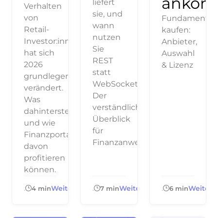
ankom
liefert
Verhalten
sie, und
von
Fundamental
wann
Retail-
kaufen:
nutzen
Investor:innen
Anbieter,
Sie
hat sich
Auswahl
REST
2026
& Lizenz
statt
grundlegend
WebSocket?
verändert.
Der
Was
verständliche
dahintersteckt
Überblick
und wie
für
Finanzportale
Finanzanwendungen.
davon
profitieren
können.
Weiterlesen
Weiterlesen
Weiterl
.
4 min
.
7 min
.
6 min