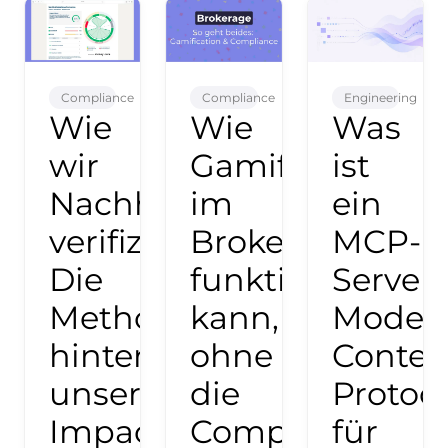
Compliance
Compliance
Engineering
Wie
Wie
Was
wir
Gamification
ist
Nachhaltigkeitsdaten
im
ein
verifizieren:
Brokerage
MCP-
Die
funktionieren
Server
Methodik
kann,
Model
hinter
ohne
Contex
unseren
die
Protoc
Impact-
Compliance
für