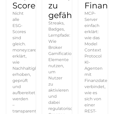
Scores
zu
Finanz
gefährden
Nicht
MCP-
alle
Server
Streaks,
ESG-
einfach
Badges,
Scores
erklärt:
Lernpfade:
sind
wie das
Wie
gleich.
Model
Broker
money:care
Context
Gamification-
erklärt,
Protocol
Elemente
wie
KI-
nutzen,
Nachhaltigkeitsdaten
Agenten
um
erhoben,
mit
Nutzer
geprüft
Finanzdaten
zu
und
verbindet,
aktivieren
aufbereitet
wie es
und
werden
sich von
dabei
–
einer
regulatorische
transparent
REST-