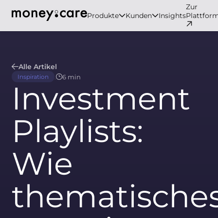
Zur
Produkte
Kunden
Insights
Plattfor
Alle Artikel
.
6 min
Inspiration
Investment
Playlists:
Wie
thematische