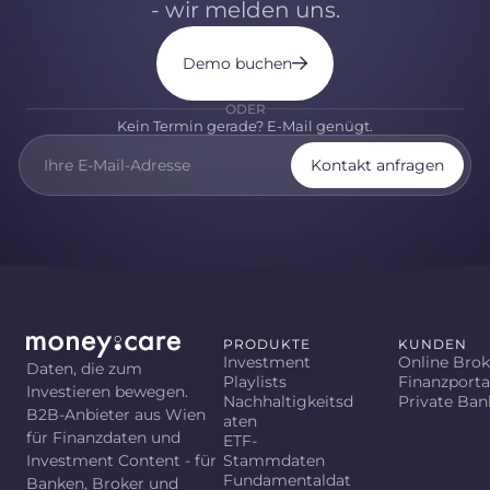
- wir melden uns.
Demo buchen
ODER
Kein Termin gerade? E-Mail genügt.
Kontakt anfragen
PRODUKTE
KUNDEN
Investment
Online Brok
Daten, die zum
Playlists
Finanzporta
Investieren bewegen.
Nachhaltigkeitsd
Private Ban
B2B-Anbieter aus Wien
aten
für Finanzdaten und
ETF-
Investment Content - für
Stammdaten
Fundamentaldat
Banken, Broker und