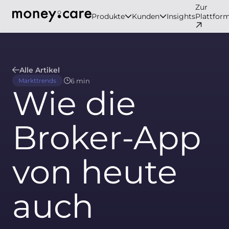
Zur
Produkte
Kunden
Insights
Plattfor
Alle Artikel
.
6 min
Markttrends
Wie die
Broker-App
von heute
auch