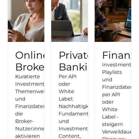
Online
Private
Finanz
Broker
Banking
Investment
Playlists
Kuratierte
Per API
und
Investment-
oder
Finanzdaten
Themenwelten
White
per API
und
Label:
oder
Finanzdaten,
Nachhaltigkeitsdaten,
White
die
Fundamentaldaten
Label -
Broker-
und
steigern
Nutzer:innen
Investment
Verweildauer,
aktivieren
Content,