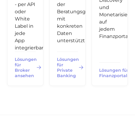
Discovery
- per API
der
und
oder
Beratungsgespräche
Monetarisieru
White
mit
auf
Label in
konkreten
jedem
jede
Daten
Finanzportal.
App
unterstützt.
integrierbar.
Lösungen
Lösungen
für
für
Broker
Private
Lösungen für
ansehen
Banking
Finanzportale