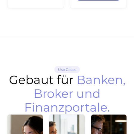
per API integrierbar
für Aktien-
Dashboards und
Screening.
Use Cases
Gebaut für
Banken,
Broker und
Finanzportale.