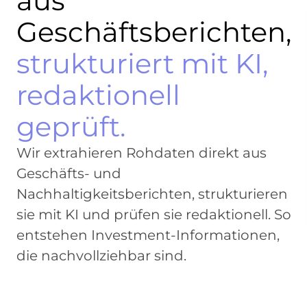
aus
Geschäftsberichten,
strukturiert mit KI,
redaktionell
geprüft.
Wir extrahieren Rohdaten direkt aus
Geschäfts- und
SEC Filings
10-K Report
Investor R
Nachhaltigkeitsberichten, strukturieren
sie mit KI und prüfen sie redaktionell. So
entstehen Investment-Informationen,
die nachvollziehbar sind.