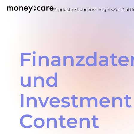
Produkte
Kunden
Insights
Zur Platt
Finanzdate
und
Investment
Content