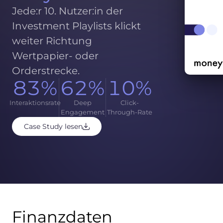
Jede:r 10. Nutzer:in der
Investment Playlists klickt
weiter Richtung
Wertpapier- oder
Orderstrecke.
83%
62%
10%
Interaktionsrate
Deep
Click-
Engagement
Through-Rate
Case Study lesen
Finanzdaten