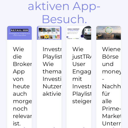
aktiven App-
Besuch.
Wie
Investment
Wie
Wiener
die
Playlists:
justTRADE
Börse
Broker-
Wie
User
und
App
thematisches
Engagement
money:c
von
Investieren
mit
-
heute
Nutzer:innen
Investment
Nachhalt
auch
aktiviert
Playlists
für
morgen
steigert
alle
noch
Prime-
relevant
Market-
ist.
Untern