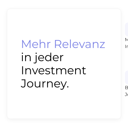
Mehr Relevanz
M
I
in jeder
Investment
Journey.
B
J