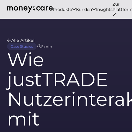
Zur
Produkte
Kunden
Insights
Plattfor
Alle Artikel
.
5 min
Case Studies
Wie
justTRADE
Nutzerintera
mit