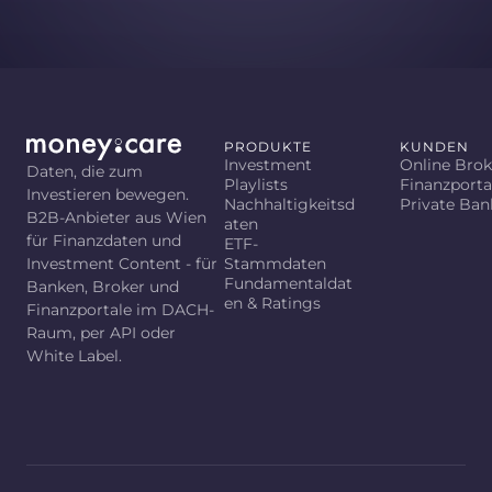
PRODUKTE
KUNDEN
Investment
Online Brok
Daten, die zum
Playlists
Finanzporta
Investieren bewegen.
Nachhaltigkeitsd
Private Ban
B2B-Anbieter aus Wien
aten
für Finanzdaten und
ETF-
Investment Content - für
Stammdaten
Fundamentaldat
Banken, Broker und
en & Ratings
Finanzportale im DACH-
Raum, per API oder
White Label.