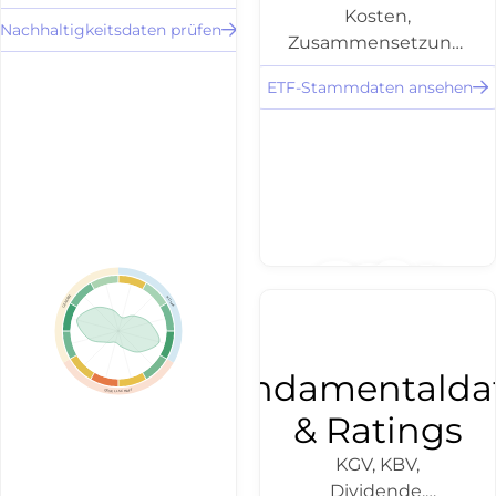
und Gender-
Kosten,
Scores für
Nachhaltigkeitsdaten prüfen
Zusammensetzung,
3.500+ Aktien
Ausschüttungen
und ETFs - als
ETF-Stammdaten ansehen
und Volumen für in
Filter, Profil oder
DACH handelbare
Discovery-Layer
ETFs - direkt per API
per API
für ETF-Suche,
integrierbar.
Vergleich und X-
Ray.
GENDER
KLIMA
Fundamentalda
GESELLSCHAFT
& Ratings
KGV, KBV,
Dividende,