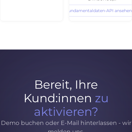
Bilanzdaten und
Fundamentaldaten-API ansehen
Fundamentalratings
- strukturiert und
per API integrierbar
für Aktien-
Dashboards und
Screening.
Bereit, Ihre
Kund:innen
zu
aktivieren?
Demo buchen oder E-Mail hinterlassen - wir
melden uns.