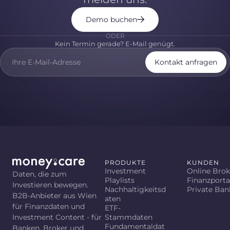
Demo buchen
ODER
Kein Termin gerade? E-Mail genügt.
Kontakt anfragen
PRODUKTE
KUNDEN
Investment
Online Brok
Daten, die zum
Playlists
Finanzporta
Investieren bewegen.
Nachhaltigkeitsd
Private Ban
B2B-Anbieter aus Wien
aten
für Finanzdaten und
ETF-
Investment Content - für
Stammdaten
Fundamentaldat
Banken, Broker und