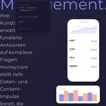
Management
# Finance API
client = DataClient(
apiKey=
"mc_***"
)
Ihre
quote = client.quote(
Kund:innen
"MSFT"
)
erwarten
# Master data
fundierte
MSFT
312.40
Stock
Antworten
AAPL
312.40
auf komplexe
Stock
TSLA
Fragen.
312.40
Stock
money:care
S&P500
312.40
Stock
stellt tiefe
Daten- und
Content-
Revenue
Impulse
bereit, die