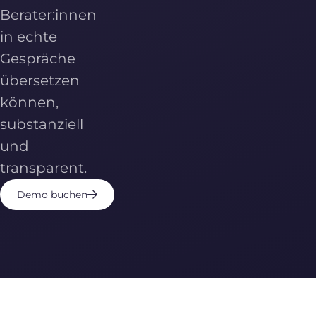
Berater:innen
in echte
Gespräche
übersetzen
können,
substanziell
und
transparent.
Demo buchen