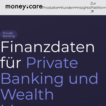
Zur
Produkte
Kunden
Insights
Plattfor
Private
Banking
Finanzdaten
für
Private
Banking und
Wealth