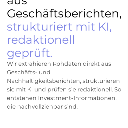
aus
Geschäftsberichten,
strukturiert mit KI,
redaktionell
geprüft.
Wir extrahieren Rohdaten direkt aus
Geschäfts- und
SEC Filings
10-K Report
Investor R
Nachhaltigkeitsberichten, strukturieren
sie mit KI und prüfen sie redaktionell. So
entstehen Investment-Informationen,
die nachvollziehbar sind.