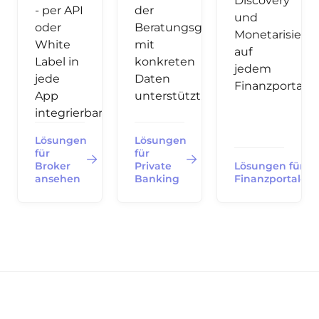
Discovery
- per API
der
und
oder
Beratungsgespräche
Monetarisieru
White
mit
auf
Label in
konkreten
jedem
jede
Daten
Finanzportal.
App
unterstützt.
integrierbar.
Lösungen
Lösungen
für
für
Broker
Private
Lösungen für
ansehen
Banking
Finanzportale