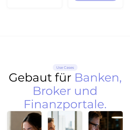
per API integrierbar
für Aktien-
Dashboards und
Screening.
Use Cases
Gebaut für
Banken,
Broker und
Finanzportale.