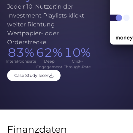
Jede:r 10. Nutzer:in der
Investment Playlists klickt
weiter Richtung
Wertpapier- oder
Orderstrecke.
83%
62%
10%
Interaktionsrate
Deep
Click-
Engagement
Through-Rate
Case Study lesen
Finanzdaten