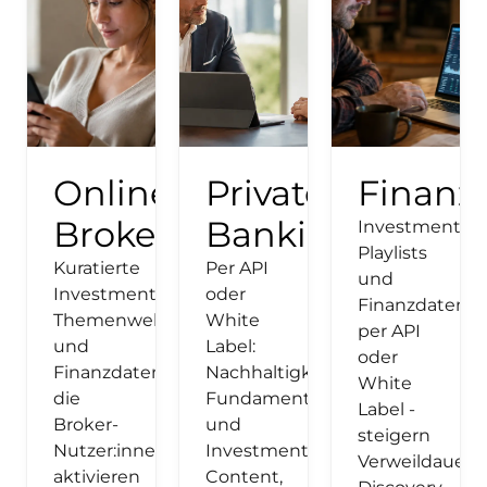
Online
Private
Finanz
Broker
Banking
Investment
Playlists
Kuratierte
Per API
und
Investment-
oder
Finanzdaten
Themenwelten
White
per API
und
Label:
oder
Finanzdaten,
Nachhaltigkeitsdaten,
White
die
Fundamentaldaten
Label -
Broker-
und
steigern
Nutzer:innen
Investment
Verweildauer,
aktivieren
Content,