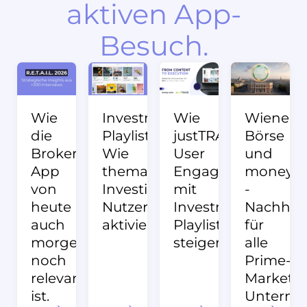
aktiven App-
Besuch.
Wie
Investment
Wie
Wiener
die
Playlists:
justTRADE
Börse
Broker-
Wie
User
und
App
thematisches
Engagement
money:c
von
Investieren
mit
-
heute
Nutzer:innen
Investment
Nachhalt
auch
aktiviert
Playlists
für
morgen
steigert
alle
noch
Prime-
relevant
Market-
ist.
Untern