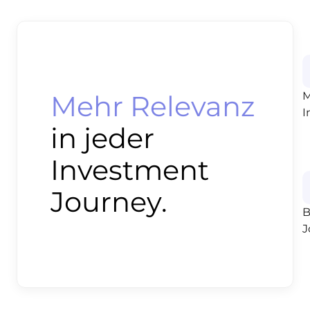
Mehr Relevanz
M
I
in jeder
Investment
Journey.
B
J