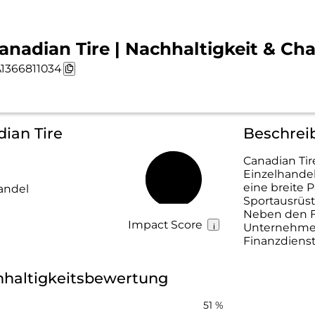
anadian Tire | Nachhaltigkeit & Cha
1366811034
dian Tire
Beschrei
Canadian Tire
Einzelhandel
49 %
eine breite 
andel
Sportausrüst
Neben den Fl
Impact Score
Unternehmen
Finanzdienst
hhaltigkeitsbewertung
51 %