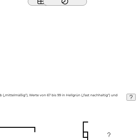
b („mittelmäßig“), Werte von 67 bis 99 in Hellgrün („fast nachhaltig“) und