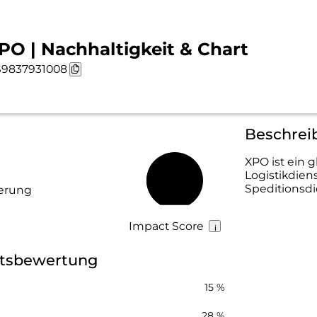
PO | Nachhaltigkeit & Chart
9837931008
Beschrei
XPO ist ein 
Logistikdien
37 %
Speditionsdi
gerung
Impact Score
itsbewertung
15 %
28 %