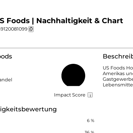
S Foods | Nachhaltigkeit & Chart
9120081099
oods
Beschrei
US Foods Hol
Amerikas und
32 %
Gastgewerbe 
andel
Lebensmitte
Impact Score
igkeitsbewertung
6 %
36 %