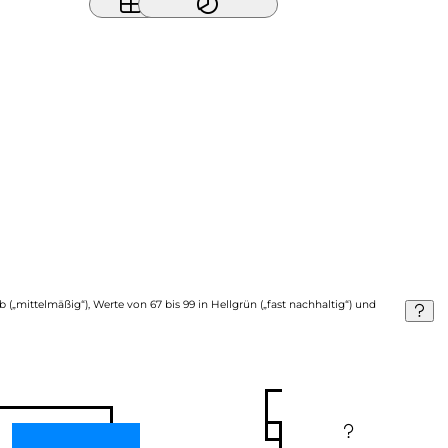
b („mittelmäßig“), Werte von 67 bis 99 in Hellgrün („fast nachhaltig“) und