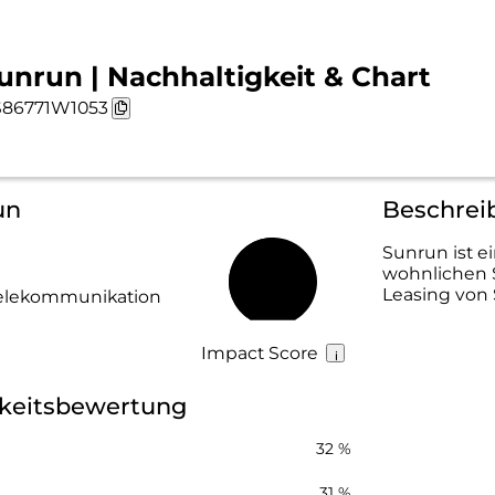
unrun | Nachhaltigkeit & Chart
86771W1053
un
Beschrei
Sunrun ist 
wohnlichen S
51 %
Leasing von 
Telekommunikation
Impact Score
gkeitsbewertung
32 %
31 %