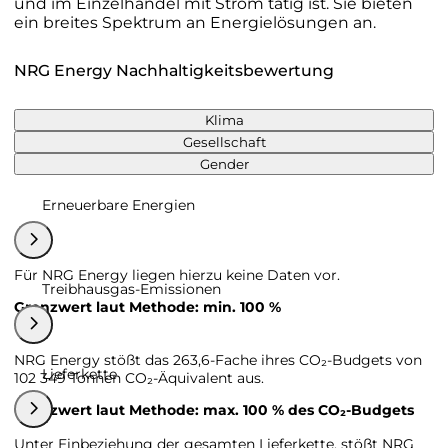
und im Einzelhandel mit Strom tätig ist. Sie bieten
ein breites Spektrum an Energielösungen an.
NRG Energy Nachhaltigkeitsbewertung
Klima
Gesellschaft
Gender
Erneuerbare Energien
Für NRG Energy liegen hierzu keine Daten vor.
Treibhausgas-Emissionen
Grenzwert laut Methode: min. 100 %
NRG Energy stößt das 263,6-Fache ihres CO₂-Budgets von
Lieferkette
102 349 Tonnen CO₂-Äquivalent aus.
Grenzwert laut Methode: max. 100 % des CO₂-Budgets
Unter Einbeziehung der gesamten Lieferkette, stößt NRG