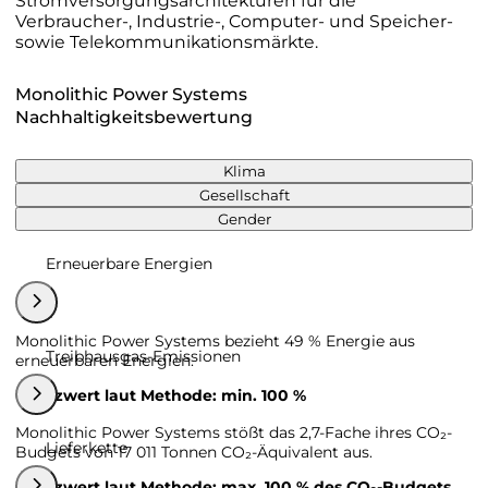
Stromversorgungsarchitekturen für die
Verbraucher-, Industrie-, Computer- und Speicher-
sowie Telekommunikationsmärkte.
Monolithic Power Systems
Nachhaltigkeitsbewertung
Klima
Gesellschaft
Gender
Erneuerbare Energien
Monolithic Power Systems bezieht 49 % Energie aus
Treibhausgas-Emissionen
erneuerbaren Energien.
Grenzwert laut Methode: min. 100 %
Monolithic Power Systems stößt das 2,7-Fache ihres CO₂-
Lieferkette
Budgets von 17 011 Tonnen CO₂-Äquivalent aus.
Grenzwert laut Methode: max. 100 % des CO₂-Budgets