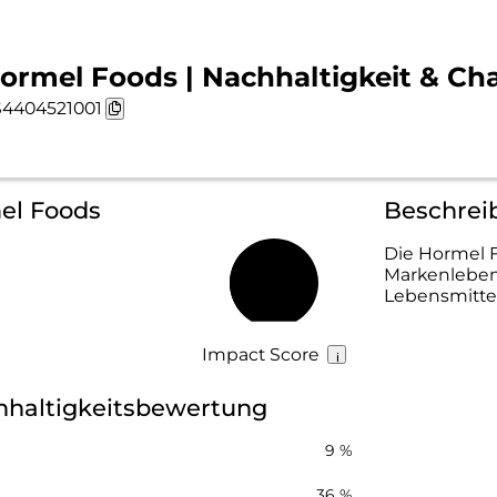
ormel Foods | Nachhaltigkeit & Ch
4404521001
mel Foods
Beschrei
Die Hormel F
Markenleben
35 %
Lebensmittel
Impact Score
hhaltigkeitsbewertung
9 %
36 %