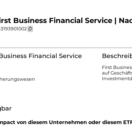
irst Business Financial Service | Na
3193901002
 Business Financial Service
Beschreib
First Busines
auf Geschäfts
Investmentd
icherungswesen
gbar
r Impact von diesem Unternehmen oder diesem ET