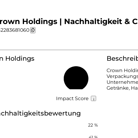
rown Holdings | Nachhaltigkeit & C
2283681060
n Holdings
Beschrei
Crown Holdin
Verpackung
41 %
Unternehmen
Getränke, Ha
Impact Score
chhaltigkeitsbewertung
22 %
41 %