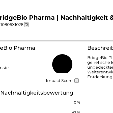
ridgeBio Pharma | Nachhaltigkeit 
10806X1028
dgeBio Pharma
Beschrei
BridgeBio Ph
genetische 
18 %
ungedecktem
nste
Weiterentwi
Entdeckung b
Impact Score
 Nachhaltigkeitsbewertung
0 %
42 %