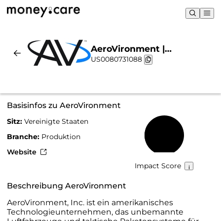
AeroVironment |
US0080731088
Nachhaltigkeit & Chart
Basisinfos zu AeroVironment
Sitz:
Vereinigte Staaten
30 %
Branche:
Produktion
Website
Impact Score
Beschreibung AeroVironment
AeroVironment, Inc. ist ein amerikanisches
Technologieunternehmen, das unbemannte