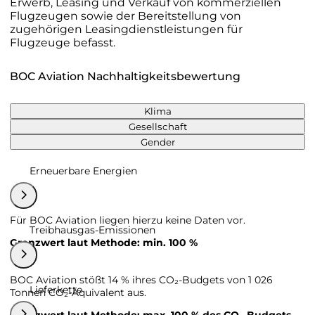
Erwerb, Leasing und Verkauf von kommerziellen
Flugzeugen sowie der Bereitstellung von
zugehörigen Leasingdienstleistungen für
Flugzeuge befasst.
BOC Aviation Nachhaltigkeitsbewertung
Klima
Gesellschaft
Gender
Erneuerbare Energien
Für BOC Aviation liegen hierzu keine Daten vor.
Treibhausgas-Emissionen
Grenzwert laut Methode: min. 100 %
BOC Aviation stößt 14 % ihres CO₂-Budgets von 1 026
Lieferkette
Tonnen CO₂-Äquivalent aus.
Grenzwert laut Methode: max. 100 % des CO₂-Budgets