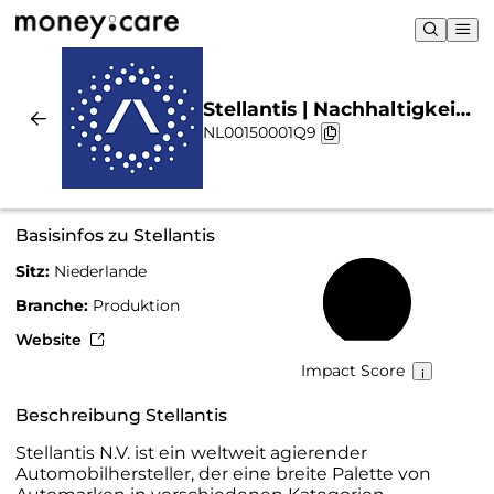
Stellantis | Nachhaltigkeit
NL00150001Q9
& Chart
Basisinfos zu Stellantis
Sitz:
Niederlande
68 %
Branche:
Produktion
Website
Impact Score
Beschreibung Stellantis
Stellantis N.V. ist ein weltweit agierender
Automobilhersteller, der eine breite Palette von