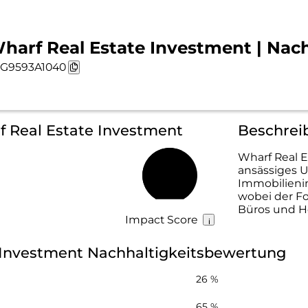
harf Real Estate Investment | Nach
G9593A1040
f Real Estate Investment
Beschrei
Wharf Real 
ansässiges U
59 %
Immobilienin
wobei der F
Büros und Ho
Impact Score
 Investment Nachhaltigkeitsbewertung
26 %
65 %