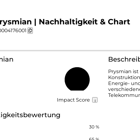
rysmian | Nachhaltigkeit & Chart
0004176001
mian
Beschrei
Prysmian ist
Konstruktion
57 %
Energie- un
verschiedene
Telekommunik
Impact Score
tigkeitsbewertung
30 %
65 %