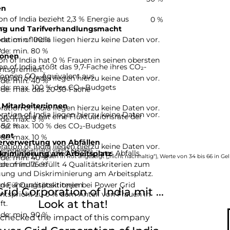
en
n of India bezieht 2,3 % Energie aus
0 %
n.
ng und Tarifverhandlungsmacht
de: min. 100 %
ation of India liegen hierzu keine Daten vor.
e
de: min. 80 %
ionen
n of India hat 0 % Frauen in seinen obersten
n of India stößt das 9,7-Fache ihres CO₂-
htsgremien.
onnen CO₂-Äquivalent aus.
ation of India liegen hierzu keine Daten vor.
de: min. 40 %
de: max. 100 % des CO₂-Budgets
de: max. das 20-30-Fache
 Mitarbeiter:innen
ation of India liegen hierzu keine Daten vor.
ation of India liegen hierzu keine Daten vor.
n of India hat eine Fluktuationsrate der
de: max. 3 %
de: max. 100 % des CO₂-Budgets
5,2 %.
ent
de: max. 10 %
erverwertung von Abfällen
ation of India liegen hierzu keine Daten vor.
ternehmen anhand von 12 Kriteren.
 of India recycled 99,2 % ihres Abfalls.
kriminierung am Arbeitsplatz
de: min. 40 %
e von 0 bis 33 werden in Rot angezeigt („nicht nachhaltig“), Werte von 34 bis 66 in Gel
de: min. 75 %
.
n of India erfüllt 4 Qualitätskriterien zum
ung und Diskriminierung am Arbeitsplatz.
e: 4 Qualitätskriterien
 in Führungspositionen bei Power Grid
id Corporation of India mit ...
entspricht zu 0 % dem Anteil von Frauen in
Look at that!
t.
de: min. 90 %
 checked the impact of this company