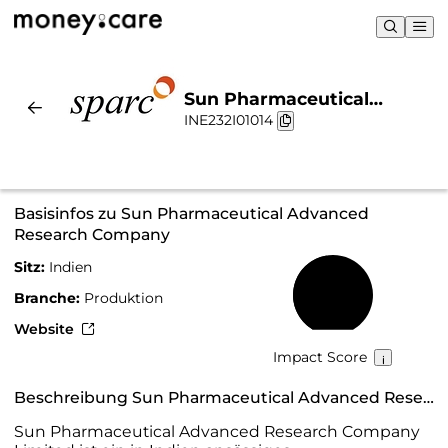
Sun Pharmaceutical
INE232I01014
Advanced Research
Company | Nachhaltigkeit
& Chart
Basisinfos zu Sun Pharmaceutical Advanced
Research Company
Sitz:
Indien
47 %
Branche:
Produktion
Website
Impact Score
Beschreibung Sun Pharmaceutical Advanced Research Company
Sun Pharmaceutical Advanced Research Company