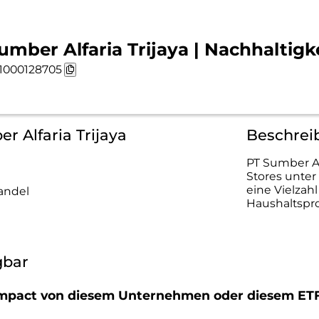
umber Alfaria Trijaya | Nachhaltigk
1000128705
r Alfaria Trijaya
Beschreib
PT Sumber Al
Stores unter
eine Vielzah
andel
Haushaltspr
gbar
r Impact von diesem Unternehmen oder diesem ET