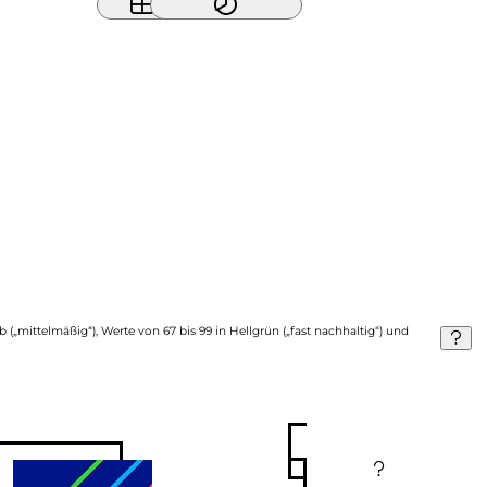
b („mittelmäßig“), Werte von 67 bis 99 in Hellgrün („fast nachhaltig“) und