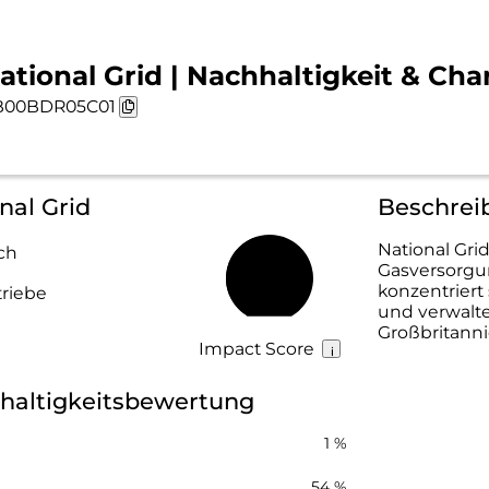
ational Grid | Nachhaltigkeit & Cha
B00BDR05C01
nal Grid
Beschrei
National Grid
ch
Gasversorgu
43 %
konzentriert
riebe
und verwalte
Großbritannie
Impact Score
hhaltigkeitsbewertung
1 %
54 %