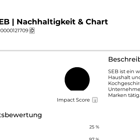
EB | Nachhaltigkeit & Chart
0000121709
Beschrei
SEB ist ein 
Haushalt und
66 %
Kochgeschir
Unternehmen
Marken tätig
Impact Score
itsbewertung
25 %
97 %