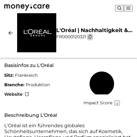
L'Oréal | Nachhaltigkeit &
FR0000120321
Chart
Basisinfos zu L'Oréal
Sitz:
Frankreich
76 %
Branche:
Produktion
Website
Impact Score
Beschreibung L'Oréal
L'Oréal ist ein führendes globales
Schönheitsunternehmen, das sich auf Kosmetik,