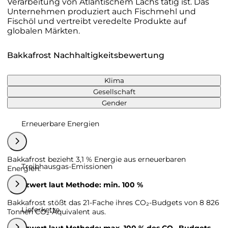
Verarbeitung von Atlantischem Lachs tätig ist. Das
Unternehmen produziert auch Fischmehl und
Fischöl und vertreibt veredelte Produkte auf
globalen Märkten.
Bakkafrost Nachhaltigkeitsbewertung
Klima
Gesellschaft
Gender
Erneuerbare Energien
Bakkafrost bezieht 3,1 % Energie aus erneuerbaren
Treibhausgas-Emissionen
Energien.
Grenzwert laut Methode: min. 100 %
Bakkafrost stößt das 21-Fache ihres CO₂-Budgets von 8 826
Lieferkette
Tonnen CO₂-Äquivalent aus.
Grenzwert laut Methode: max. 100 % des CO₂-Budgets