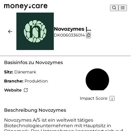
Novozymes |
DK0060336014
Nachhaltigkeit & Chart
Basisinfos zu Novozymes
Sitz:
Dänemark
56 %
Branche:
Produktion
Website
Impact Score
Beschreibung Novozymes
Novozymes A/S ist ein weltweit tätiges
Biotechnologieunternehmen mit Hauptsitz in