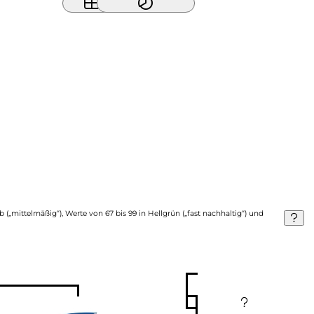
b („mittelmäßig“), Werte von 67 bis 99 in Hellgrün („fast nachhaltig“) und