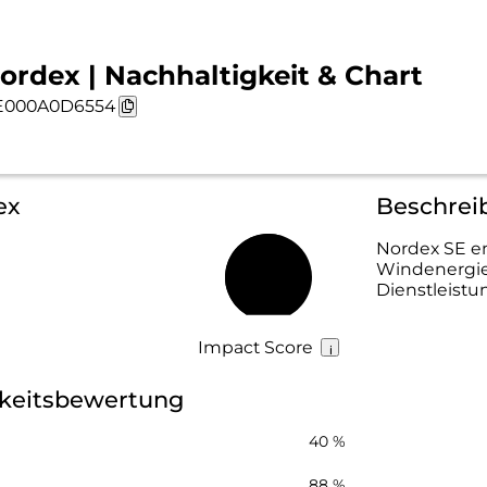
ordex | Nachhaltigkeit & Chart
E000A0D6554
ex
Beschrei
Nordex SE en
Windenergiea
56 %
Dienstleistu
Impact Score
gkeitsbewertung
40 %
88 %