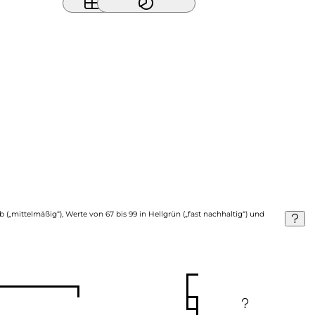
b („mittelmäßig“), Werte von 67 bis 99 in Hellgrün („fast nachhaltig“) und