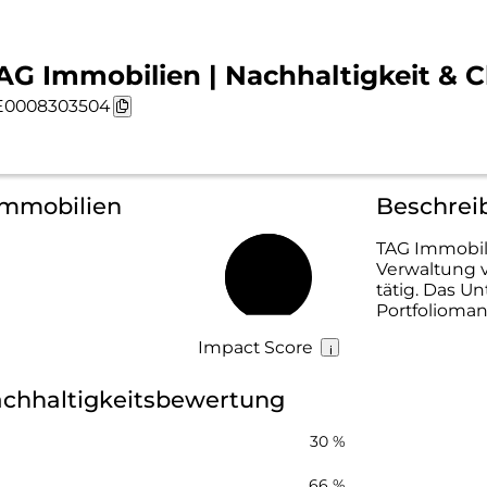
AG Immobilien | Nachhaltigkeit & C
0008303504
Immobilien
Beschrei
TAG Immobili
Verwaltung 
60 %
tätig. Das U
Portfolioma
Impact Score
chhaltigkeitsbewertung
30 %
66 %