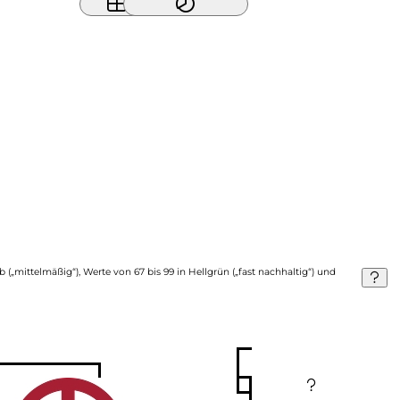
b („mittelmäßig“), Werte von 67 bis 99 in Hellgrün („fast nachhaltig“) und