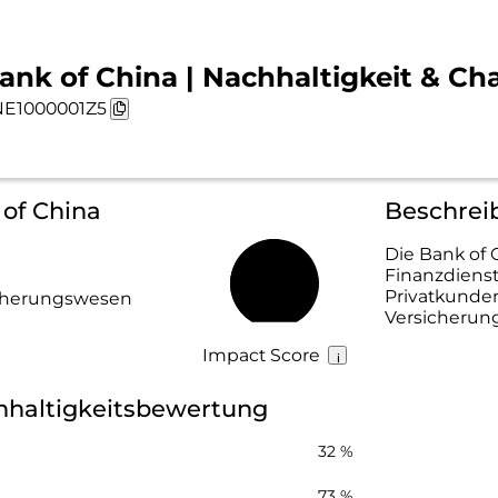
ank of China | Nachhaltigkeit & Ch
E1000001Z5
 of China
Beschrei
Die Bank of 
Finanzdienst
52 %
Privatkunde
icherungswesen
Versicherun
Impact Score
hhaltigkeitsbewertung
32 %
73 %