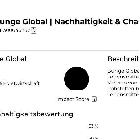
unge Global | Nachhaltigkeit & Cha
1300646267
e Global
Beschrei
Bunge Global
Lebensmitte
48 %
Vertrieb von
& Forstwirtschaft
Rohstoffen be
Lebensmittel
Impact Score
haltigkeitsbewertung
33 %
50 %