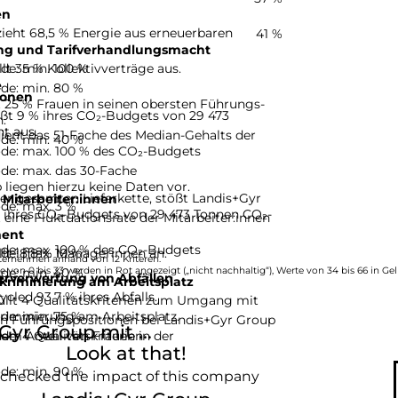
en
ieht 68,5 % Energie aus erneuerbaren
41 %
ng und Tarifverhandlungsmacht
de: min. 100 %
lt 35 % Kollektivverträge aus.
e
de: min. 80 %
ionen
 25 % Frauen in seinen obersten Führungs-
ßt 9 % ihres CO₂-Budgets von 29 473
.
t aus.
ient das 51-Fache des Median-Gehalts der
de: min. 40 %
de: max. 100 % des CO₂-Budgets
de: max. das 30-Fache
liegen hierzu keine Daten vor.
er gesamten Lieferkette, stößt Landis+Gyr
 Mitarbeiter:innen
de: max. 3 %
 ihres CO₂-Budgets von 29 473 Tonnen CO₂-
eine Fluktuationsrate der Mitarbeiter:innen
ent
de: max. 100 % des CO₂-Budgets
de: max. 10 %
lt 18,8 % Managerinnen an.
ternehmen anhand von 12 Kriteren.
de: min. 40 %
e von 0 bis 33 werden in Rot angezeigt („nicht nachhaltig“), Werte von 34 bis 66 in Gel
erverwertung von Abfällen
kriminierung am Arbeitsplatz
.
cled 93,7 % ihres Abfalls.
üllt 4 Qualitätskriterien zum Umgang mit
de: min. 75 %
riminierung am Arbeitsplatz.
 in Führungspositionen bei Landis+Gyr Group
yr Group mit ...
e: 4 Qualitätskriterien
dem Anteil von Frauen in der
Look at that!
de: min. 90 %
 checked the impact of this company