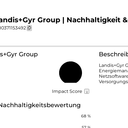
andis+Gyr Group | Nachhaltigkeit &
0371153492
is+Gyr Group
Beschrei
Landis+Gyr G
Energiemanag
55 %
Netzsoftware 
Versorgungs
Impact Score
Nachhaltigkeitsbewertung
68 %
57 %