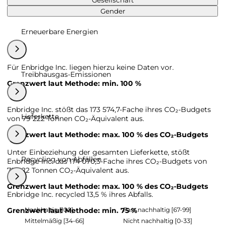
Gesellschaft
Gender
Erneuerbare Energien
Für Enbridge Inc. liegen hierzu keine Daten vor.
Treibhausgas-Emissionen
Grenzwert laut Methode: min. 100 %
Enbridge Inc. stößt das 173 574,7-Fache ihres CO₂-Budgets
Lieferkette
von 79 222 Tonnen CO₂-Äquivalent aus.
Grenzwert laut Methode: max. 100 % des CO₂-Budgets
Unter Einbeziehung der gesamten Lieferkette, stößt
Recycling von Abfällen
Enbridge Inc. das 174 070,3-Fache ihres CO₂-Budgets von
79 222 Tonnen CO₂-Äquivalent aus.
Grenzwert laut Methode: max. 100 % des CO₂-Budgets
Enbridge Inc. recycled 13,5 % ihres Abfalls.
Nachhaltig [100]
Fast nachhaltig [67-99]
Grenzwert laut Methode: min. 75 %
Mittelmäßig [34-66]
Nicht nachhaltig [0-33]