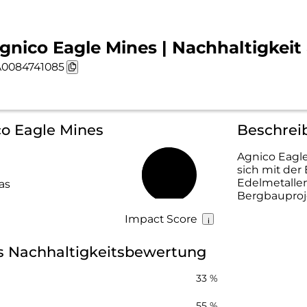
gnico Eagle Mines | Nachhaltigkeit
0084741085
co Eagle Mines
Beschrei
Agnico Eagl
sich mit der
52 %
Edelmetallen
as
Bergbauproje
Impact Score
s Nachhaltigkeitsbewertung
33 %
55 %