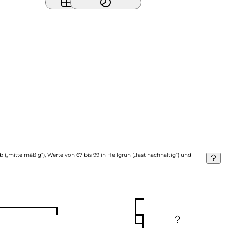
b („mittelmäßig“), Werte von 67 bis 99 in Hellgrün („fast nachhaltig“) und