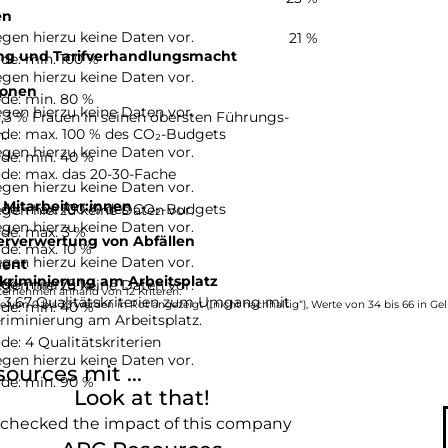
en
gen hierzu keine Daten vor.
21 %
ng und Tarifverhandlungsmacht
de: min. 100 %
gen hierzu keine Daten vor.
ionen
e
de: min. 80 %
gen hierzu keine Daten vor.
,3 % Frauen in seinen obersten Führungs-
de: max. 100 % des CO₂-Budgets
.
gen hierzu keine Daten vor.
de: min. 40 %
de: max. das 20-30-Fache
gen hierzu keine Daten vor.
 Mitarbeiter:innen
de: max. 100 % des CO₂-Budgets
gen hierzu keine Daten vor.
gen hierzu keine Daten vor.
de: max. 3 %
erverwertung von Abfällen
de: max. 10 %
gen hierzu keine Daten vor.
ent
kriminierung am Arbeitsplatz
de: min. 75 %
gen hierzu keine Daten vor.
ternehmen anhand von 12 Kriteren.
t 3,67 Qualitätskriterien zum Umgang mit
de: min. 40 %
e von 0 bis 33 werden in Rot angezeigt („nicht nachhaltig“), Werte von 34 bis 66 in Gel
.
riminierung am Arbeitsplatz.
e: 4 Qualitätskriterien
gen hierzu keine Daten vor.
ources mit ...
de: min. 90 %
Look at that!
 checked the impact of this company