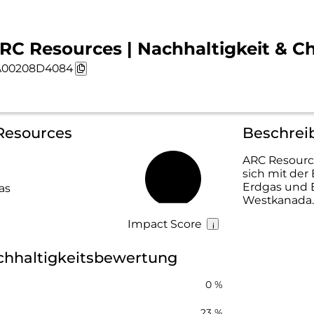
RC Resources | Nachhaltigkeit & C
A00208D4084
 Resources
Beschrei
ARC Resource
sich mit der
15 %
Erdgas und E
as
Westkanada.
Impact Score
chhaltigkeitsbewertung
0 %
23 %