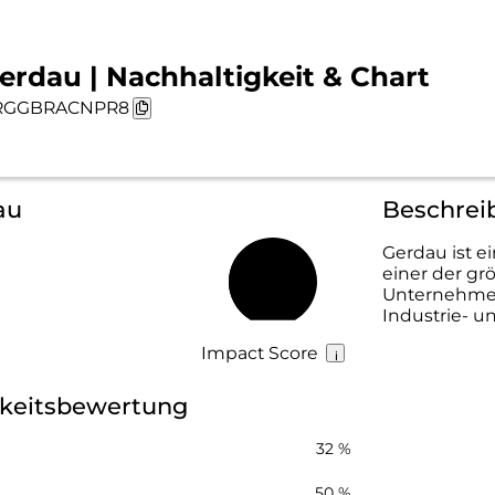
erdau | Nachhaltigkeit & Chart
RGGBRACNPR8
au
Beschrei
Gerdau ist e
einer der gr
43 %
Unternehmen
Industrie- un
Impact Score
gkeitsbewertung
32 %
50 %