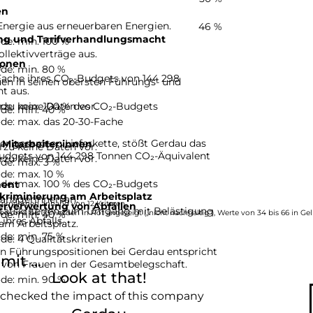
en
Energie aus erneuerbaren Energien.
46 %
ng und Tarifverhandlungsmacht
de: min. 100 %
ollektivverträge aus.
ionen
e
de: min. 80 %
Fache ihres CO₂-Budgets von 144 298
uen in seinen obersten Führungs- und
t aus.
de: max. 100 % des CO₂-Budgets
rzu keine Daten vor.
de: min. 40 %
de: max. das 20-30-Fache
er gesamten Lieferkette, stößt Gerdau das
 Mitarbeiter:innen
rzu keine Daten vor.
udgets von 144 298 Tonnen CO₂-Äquivalent
rzu keine Daten vor.
de: max. 3 %
de: max. 10 %
de: max. 100 % des CO₂-Budgets
ent
kriminierung am Arbeitsplatz
Managerinnen an.
ternehmen anhand von 12 Kriteren.
erverwertung von Abfällen
litätskriterien zum Umgang mit Belästigung
de: min. 40 %
e von 0 bis 33 werden in Rot angezeigt („nicht nachhaltig“), Werte von 34 bis 66 in Gel
ihres Abfalls.
.
am Arbeitsplatz.
de: min. 75 %
e: 4 Qualitätskriterien
in Führungspositionen bei Gerdau entspricht
it ...
 von Frauen in der Gesamtbelegschaft.
Look at that!
de: min. 90 %
 checked the impact of this company