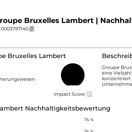
roupe Bruxelles Lambert | Nachhalt
0003797140
pe Bruxelles Lambert
Beschrei
Groupe Bruxe
eine Vielzahl
62 %
konzentriert 
icherungswesen
Unternehme
Impact Score
Lambert Nachhaltigkeitsbewertung
74 %
74 %