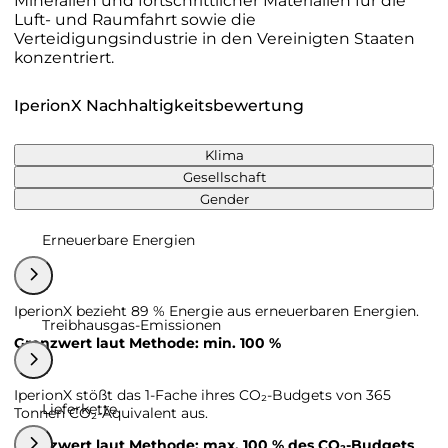
Mineralien und fortschrittlicher Materialien für die
Luft- und Raumfahrt sowie die
Verteidigungsindustrie in den Vereinigten Staaten
konzentriert.
IperionX Nachhaltigkeitsbewertung
Klima
Gesellschaft
Gender
Erneuerbare Energien
IperionX bezieht 89 % Energie aus erneuerbaren Energien.
Treibhausgas-Emissionen
Grenzwert laut Methode: min. 100 %
IperionX stößt das 1-Fache ihres CO₂-Budgets von 365
Lieferkette
Tonnen CO₂-Äquivalent aus.
Grenzwert laut Methode: max. 100 % des CO₂-Budgets