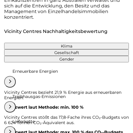
Einkaufszentren in ganz Australien verwaltet und
sich auf die Entwicklung, den Besitz und das
Management von Einzelhandelsimmobilien
konzentriert.
Vicinity Centres Nachhaltigkeitsbewertung
Klima
Gesellschaft
Gender
Erneuerbare Energien
Vicinity Centres bezieht 21,9 % Energie aus erneuerbaren
Treibhausgas-Emissionen
Energien.
Grenzwert laut Methode: min. 100 %
Vicinity Centres stößt das 17,8-Fache ihres CO₂-Budgets von
Lieferkette
6 624 Tonnen CO₂-Äquivalent aus.
Grenzwert laut Methode: max. 100 % des CO₂-Budgets