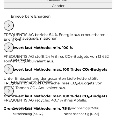
Gesellschaft
Gender
Erneuerbare Energien
FREQUENTIS AG bezieht 54 % Energie aus erneuerbaren
Treibhausgas-Emissionen
Energien.
Grenzwert laut Methode: min. 100 %
FREQUENTIS AG stößt 24 % ihres CO₂-Budgets von 13 652
Lieferkette
Tonnen CO₂-Äquivalent aus.
Grenzwert laut Methode: max. 100 % des CO₂-Budgets
Unter Einbeziehung der gesamten Lieferkette, stößt
Recycling von Abfällen
FREQUENTIS AG das 6,2-Fache ihres CO₂-Budgets von
13 652 Tonnen CO₂-Äquivalent aus.
Grenzwert laut Methode: max. 100 % des CO₂-Budgets
FREQUENTIS AG recycled 40,7 % ihres Abfalls.
Nachhaltig [100]
Fast nachhaltig [67-99]
Grenzwert laut Methode: min. 75 %
Mittelmäßig [34-66]
Nicht nachhaltig [0-33]