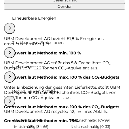
Gesellschaft
Gender
Erneuerbare Energien
UBM Development AG bezieht 51,8 % Energie aus
Treibhausgas-Emissionen
erneuerbaren Energien.
Grenzwert laut Methode: min. 100 %
UBM Development AG stößt das 5,8-Fache ihres CO₂-
Lieferkette
Budgets von 1 026 Tonnen CO₂-Äquivalent aus.
Grenzwert laut Methode: max. 100 % des CO₂-Budgets
Unter Einbeziehung der gesamten Lieferkette, stößt UBM
Recycling von Abfällen
Development AG das 16,3-Fache ihres CO₂-Budgets von
1 026 Tonnen CO₂-Äquivalent aus.
Grenzwert laut Methode: max. 100 % des CO₂-Budgets
UBM Development AG recycled 42,1 % ihres Abfalls.
Nachhaltig [100]
Fast nachhaltig [67-99]
Grenzwert laut Methode: min. 75 %
Mittelmäßig [34-66]
Nicht nachhaltig [0-33]