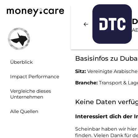
D
AE
Basisinfos zu Dub
Überblick
Sitz:
Vereinigte Arabische
Impact Performance
Branche:
Transport & La
Vergleiche dieses
Unternehmen
Keine Daten verfü
Alle Quellen
Interessiert dich de
Scheinbar haben wir hie
finden. Vielen Dank für d