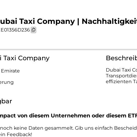
ubai Taxi Company | Nachhaltigkei
E01356D236
ai Taxi Company
Beschrei
Dubai Taxi C
 Emirate
Transportdien
effizienten T
gerung
gbar
r Impact von diesem Unternehmen oder diesem ET
r noch keine Daten gesammelt. Gib uns einfach Beschei
ein Feedback!