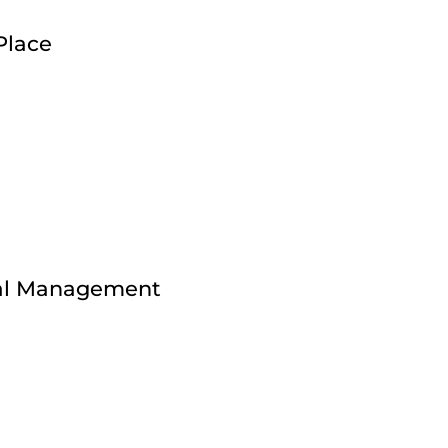
Place
bal Management