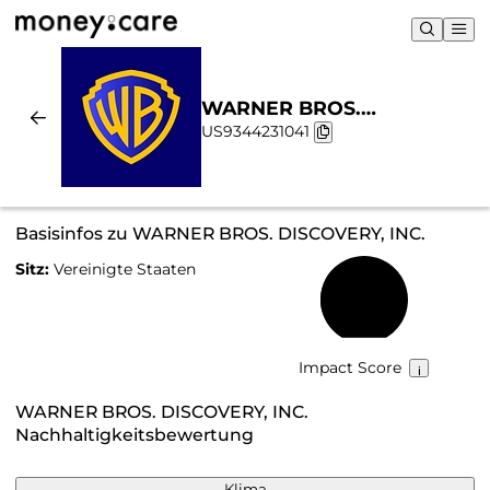
WARNER BROS.
US9344231041
DISCOVERY, INC. |
Nachhaltigkeit & Chart
Basisinfos zu WARNER BROS. DISCOVERY, INC.
Sitz:
Vereinigte Staaten
37 %
Impact Score
WARNER BROS. DISCOVERY, INC.
Nachhaltigkeitsbewertung
Klima