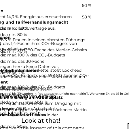
60 %
en
eht 14,3 % Energie aus erneuerbaren
58 %
ng und Tarifverhandlungsmacht
de: min. 100 %
 19 % Kollektivverträge aus.
e
de: min. 80 %
ionen
26,3 % Frauen in seinen obersten Führungs-
t das 1,4-Fache ihres CO₂-Budgets von
.
quivalent aus.
 verdient das 180-Fache des Median-Gehalts
de: min. 40 %
de: max. 100 % des CO₂-Budgets
de: max. das 30-Fache
iegen hierzu keine Daten vor.
er gesamten Lieferkette, stößt Lockheed
 Mitarbeiter:innen
de: max. 3 %
e ihres CO₂-Budgets von 597 813 Tonnen CO₂-
ine Fluktuationsrate der Mitarbeiter:innen
ent
de: max. 100 % des CO₂-Budgets
de: max. 10 %
t 25,6 % Managerinnen an.
ternehmen anhand von 12 Kriteren.
de: min. 40 %
e von 0 bis 33 werden in Rot angezeigt („nicht nachhaltig“), Werte von 34 bis 66 in Gel
erverwertung von Abfällen
kriminierung am Arbeitsplatz
.
led 54,4 % ihres Abfalls.
llt 4 Qualitätskriterien zum Umgang mit
de: min. 75 %
riminierung am Arbeitsplatz.
 in Führungspositionen bei Lockheed Martin
 Martin mit ...
e: 4 Qualitätskriterien
 dem Anteil von Frauen in der
Look at that!
de: min. 90 %
 checked the impact of this company