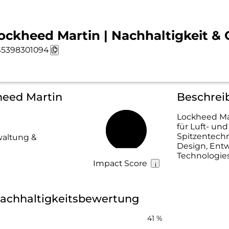
ockheed Martin | Nachhaltigkeit & 
5398301094
heed Martin
Beschrei
Lockheed Mar
für Luft- un
53 %
Spitzentechn
waltung &
Design, Entw
Technologies
Impact Score
achhaltigkeitsbewertung
41 %