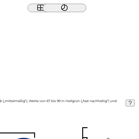
b („mittelmäßig“), Werte von 67 bis 99 in Hellgrün („fast nachhaltig“) und