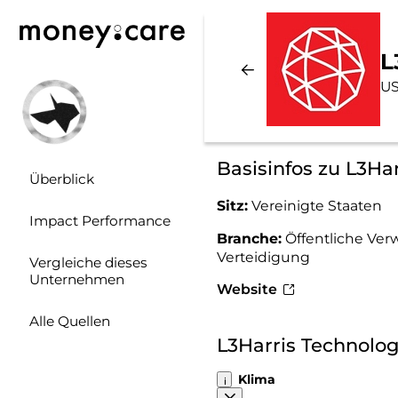
L
US
Basisinfos zu L3Ha
Überblick
Sitz:
Vereinigte Staaten
Impact Performance
Branche:
Öffentliche Ver
Verteidigung
Vergleiche dieses
Unternehmen
Website
Alle Quellen
L3Harris Technolo
Klima