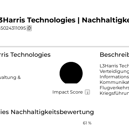
3Harris Technologies | Nachhaltigke
5024311095
rris Technologies
Beschrei
L3Harris Tec
Verteidigun
56 %
Informations
waltung &
Kommunikati
Flugverkehr
Impact Score
Kriegsführung
gies Nachhaltigkeitsbewertung
61 %