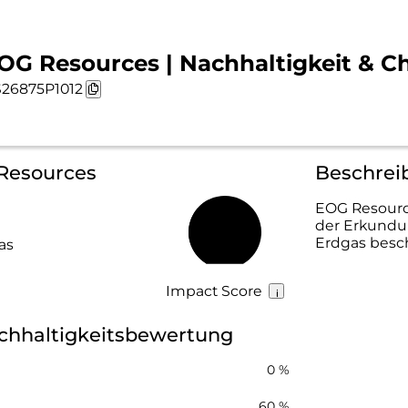
OG Resources | Nachhaltigkeit & C
26875P1012
 Resources
Beschrei
EOG Resource
der Erkundu
41 %
Erdgas besch
as
Impact Score
chhaltigkeitsbewertung
0 %
60 %