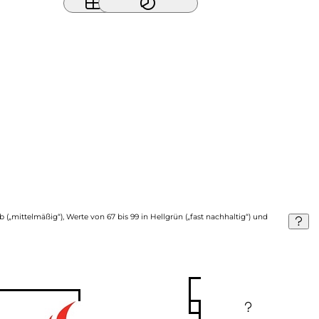
b („mittelmäßig“), Werte von 67 bis 99 in Hellgrün („fast nachhaltig“) und