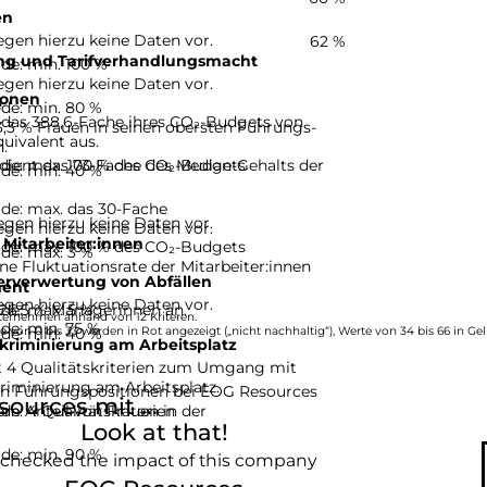
en
gen hierzu keine Daten vor.
62 %
ng und Tarifverhandlungsmacht
de: min. 100 %
gen hierzu keine Daten vor.
ionen
e
de: min. 80 %
das 388,6-Fache ihres CO₂-Budgets von
,3 % Frauen in seinen obersten Führungs-
uivalent aus.
.
de: max. 100 % des CO₂-Budgets
dient das 73-Fache des Median-Gehalts der
de: min. 40 %
de: max. das 30-Fache
gen hierzu keine Daten vor.
gen hierzu keine Daten vor.
 Mitarbeiter:innen
de: max. 100 % des CO₂-Budgets
de: max. 3 %
e Fluktuationsrate der Mitarbeiter:innen
erverwertung von Abfällen
ent
gen hierzu keine Daten vor.
de: max. 5 %
 26,5 % Managerinnen an.
ternehmen anhand von 12 Kriteren.
de: min. 75 %
de: min. 40 %
e von 0 bis 33 werden in Rot angezeigt („nicht nachhaltig“), Werte von 34 bis 66 in Gel
kriminierung am Arbeitsplatz
.
t 4 Qualitätskriterien zum Umgang mit
riminierung am Arbeitsplatz.
 in Führungspositionen bei EOG Resources
ources mit ...
e: 4 Qualitätskriterien
em Anteil von Frauen in der
Look at that!
de: min. 90 %
 checked the impact of this company